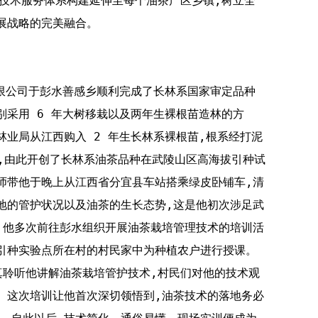
及技术服务体系构建延伸至每个油茶产区乡镇,树立全
展战略的完美融合。
展有限公司于彭水善感乡顺利完成了长林系国家审定品种
别采用 6 年大树移栽以及两年生裸根苗造林的方
县林业局从江西购入 2 年生长林系裸根苗,根系经打泥
村,由此开创了长林系油茶品种在武陵山区高海拔引种试
民老师带他于晚上从江西省分宜县车站搭乘绿皮卧铺车,清
地的管护状况以及油茶的生长态势,这是他初次涉足武
,他多次前往彭水组织开展油茶栽培管理技术的培训活
引种实验点所在村的村民家中为种植农户进行授课。
真聆听他讲解油茶栽培管护技术,村民们对他的技术观
。这次培训让他首次深切领悟到,油茶技术的落地务必