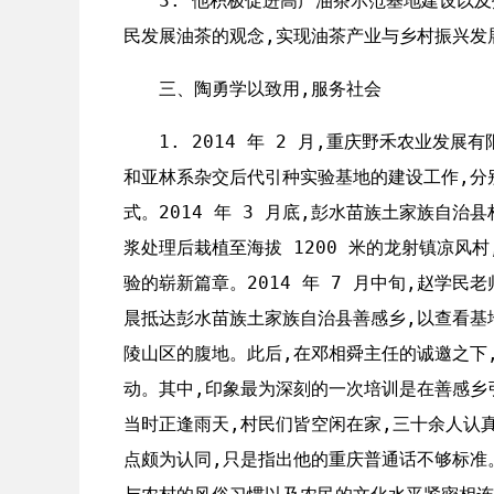
3. 他积极促进高产油茶示范基地建设以
民发展油茶的观念,实现油茶产业与乡村振兴发
三、陶勇学以致用,服务社会
1. 2014 年 2 月,重庆野禾农业发
和亚林系杂交后代引种实验基地的建设工作,分
式。2014 年 3 月底,彭水苗族土家族自治
浆处理后栽植至海拔 1200 米的龙射镇凉风
验的崭新篇章。2014 年 7 月中旬,赵学
晨抵达彭水苗族土家族自治县善感乡,以查看基
陵山区的腹地。此后,在邓相舜主任的诚邀之下
动。其中,印象最为深刻的一次培训是在善感乡
当时正逢雨天,村民们皆空闲在家,三十余人认
点颇为认同,只是指出他的重庆普通话不够标准